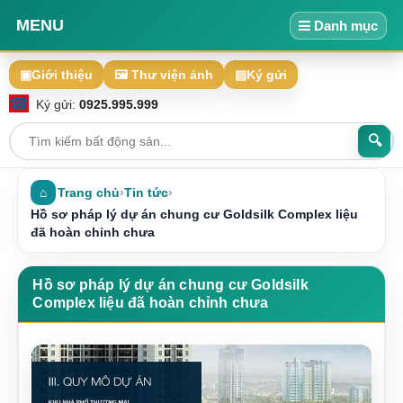
MENU
Danh mục
▣
Giới thiệu
🖼 Thư viện ảnh
▤
Ký gửi
☎
Ký gửi:
0925.995.999
🔍
⌂
Trang chủ
›
Tin tức
›
Hồ sơ pháp lý dự án chung cư Goldsilk Complex liệu
đã hoàn chỉnh chưa
Hồ sơ pháp lý dự án chung cư Goldsilk
Complex liệu đã hoàn chỉnh chưa