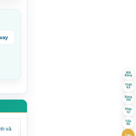
 vay
Mặt
Bằng
Thiết
Kế
Bảng
Giá
Pháp
Lý
Tiến
Độ
Zalo