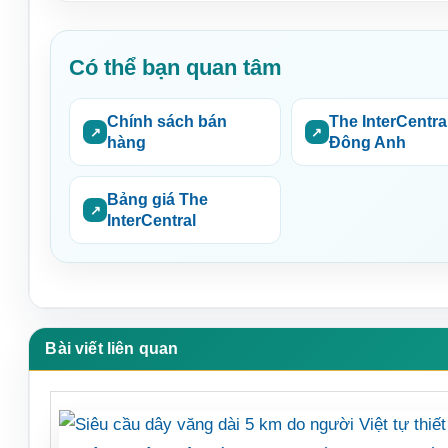
Có thể bạn quan tâm
Chính sách bán
The InterCentra
hàng
Đông Anh
Bảng giá The
InterCentral
Bài viết liên quan