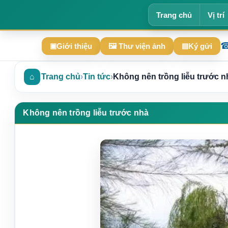
Trang chủ
Vị trí
Giới thiệu
🖼 Thư viện ảnh
Ký gửi
▣
▤
⌂
Trang chủ
›
Tin tức
›
Không nên trồng liễu trước n
Không nên trồng liễu trước nhà