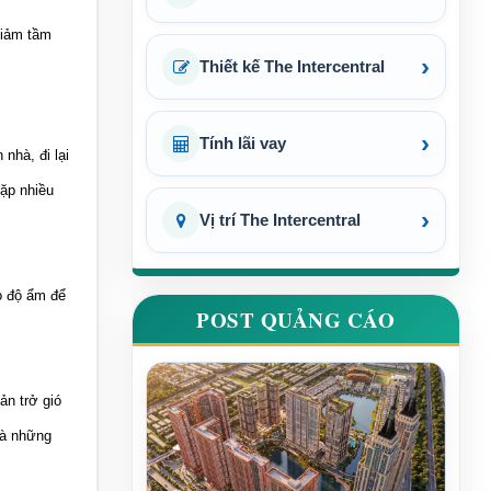
giảm tầm
›
Thiết kế The Intercentral
›
Tính lãi vay
nhà, đi lại
gặp nhiều
›
Vị trí The Intercentral
ạo độ ẩm để
POST QUẢNG CÁO
ản trở gió
là những