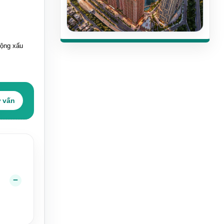
động xấu
ư vấn