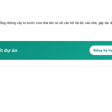
trồng những cây to trước cửa nhà bởi nó sẽ cản trở tài lộc vào nhà, gây tác 
ết dự án
Đăng ký t