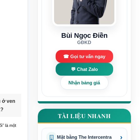
Bùi Ngọc Điền
GĐKD
☎ Gọi tư vấn ngay
💬 Chat Zalo
Nhận bảng giá
u ở ven
à?
TÀI LIỆU NHANH
i” là một
›
Mặt bằng The Intercentra