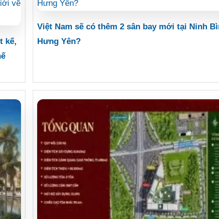
Việt Nam sẽ có thêm 2 sân bay mới tại Ninh Bì
t kế,
Hưng Yên?
hế