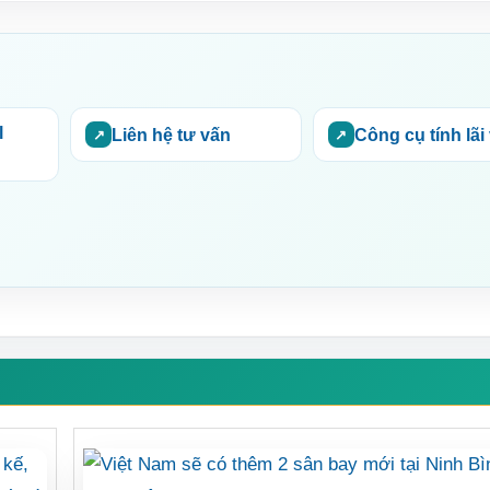
l
Liên hệ tư vấn
Công cụ tính lãi