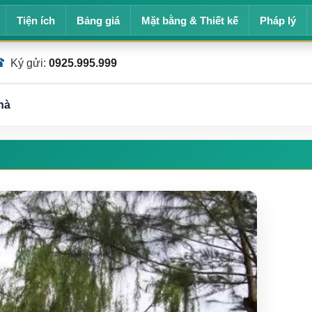
Tiện ích
Bảng giá
Mặt bằng & Thiết kế
Pháp lý
☎
Ký gửi:
0925.995.999
hà