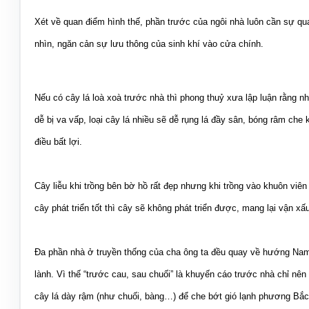
Xét về quan điểm hình thế, phần trước của ngôi nhà luôn cần sự qu
nhìn, ngăn cản sự lưu thông của sinh khí vào cửa chính.
Nếu có cây lá loà xoà trước nhà thì phong thuỷ xưa lập luận rằng nh
dễ bị va vấp, loại cây lá nhiều sẽ dễ rụng lá đầy sân, bóng râm che
điều bất lợi.
Cây liễu khi trồng bên bờ hồ rất đẹp nhưng khi trồng vào khuôn viên
cây phát triển tốt thì cây sẽ không phát triển được, mang lại vận xấ
Đa phần nhà ở truyền thống của cha ông ta đều quay về hướng Nam 
lành. Vì thế “trước cau, sau chuối” là khuyến cáo trước nhà chỉ nê
cây lá dày rậm (như chuối, bàng…) để che bớt gió lạnh phương Bắ