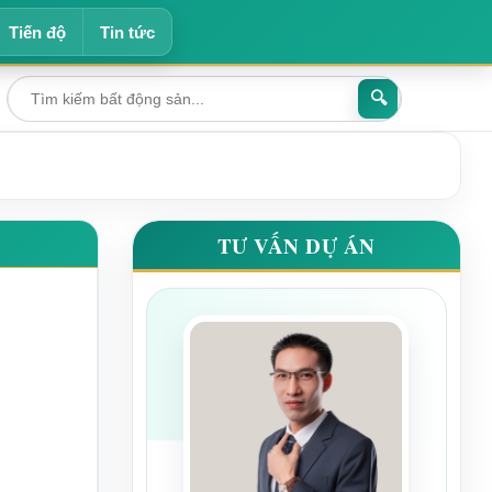
Tiến độ
Tin tức
🔍
TƯ VẤN DỰ ÁN