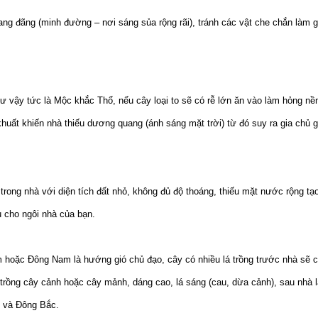
ang đãng (minh đường – nơi sáng sủa rộng rãi), tránh các vật che chắn làm 
ư vậy tức là Mộc khắc Thổ, nếu cây loại to sẽ có rễ lớn ăn vào làm hỏng nền 
 khuất khiến nhà thiếu dương quang (ánh sáng mặt trời) từ đó suy ra gia chủ 
 trong nhà với diện tích đất nhỏ, không đủ độ thoáng, thiếu mặt nước rộng t
u cho ngôi nhà của bạn.
hoặc Đông Nam là hướng gió chủ đạo, cây có nhiều lá trồng trước nhà sẽ c
n trồng cây cảnh hoặc cây mảnh, dáng cao, lá sáng (cau, dừa cảnh), sau nhà 
c và Đông Bắc.