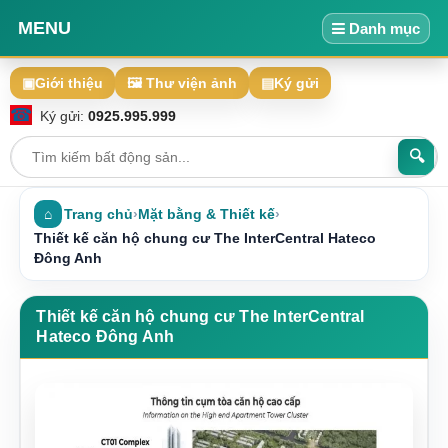
MENU
Danh mục
▣
Giới thiệu
🖼 Thư viện ảnh
▤
Ký gửi
☎
Ký gửi:
0925.995.999
🔍
⌂
Trang chủ
›
Mặt bằng & Thiết kế
›
Thiết kế căn hộ chung cư The InterCentral Hateco
Đông Anh
Thiết kế căn hộ chung cư The InterCentral
Hateco Đông Anh