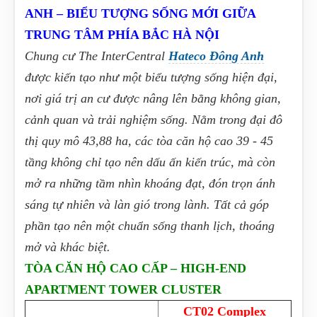
ANH – BIỂU TƯỢNG SỐNG MỚI GIỮA
TRUNG TÂM PHÍA BẮC HÀ NỘI
Chung cư The InterCentral
Hateco Đông Anh
được kiến tạo như một biểu tượng sống hiện đại,
nơi giá trị an cư được nâng lên bằng không gian,
cảnh quan và trải nghiệm sống. Nằm trong đại đô
thị quy mô 43,88 ha, các tòa căn hộ cao 39 - 45
tầng không chỉ tạo nên dấu ấn kiến trúc, mà còn
mở ra những tầm nhìn khoáng đạt, đón trọn ánh
sáng tự nhiên và làn gió trong lành. Tất cả góp
phần tạo nên một chuẩn sống thanh lịch, thoáng
mở và khác biệt.
TÒA CĂN HỘ CAO CẤP – HIGH-END
APARTMENT TOWER CLUSTER
CT02 Complex