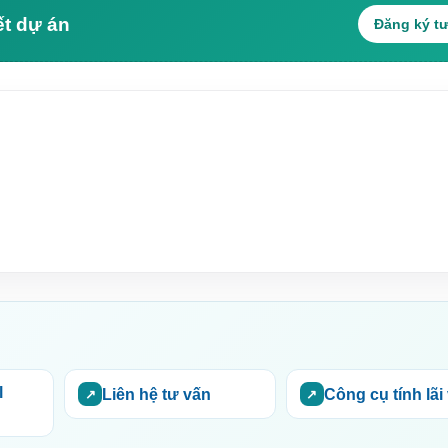
ết dự án
Đăng ký t
l
Liên hệ tư vấn
Công cụ tính lãi