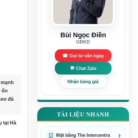
Bùi Ngọc Điền
GĐKD
☎ Gọi tư vấn ngay
💬 Chat Zalo
Nhận bảng giá
g mạnh
ư ổn
heo đà
TÀI LIỆU NHANH
 tại Hà
›
Mặt bằng The Intercentra