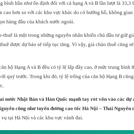
 bình hầu như ổn định đối với cả hạng A và B lần lượt là 33,3
n cao hơn so với các khu vực khác do có hướng hồ, không gian 
họn hàng đầu của khách nước ngoài.
-thuê là một trong những nguyên nhân khiến chủ đầu tư giữ gi
uê được dự báo sẽ tiếp tục tăng. Vì vậy, giá chào thuê cũng sẽ
 căn hộ Hạng A và B đều có tỷ lệ lấp đầy cao, ở mức trung bình
với quý trước. Trong khi đó, tỷ lệ trống của căn hộ Hạng B cũn
c.
hai nước Nhật Bản và Hàn Quốc mạnh tay rót vốn vào các dự á
Nguyên cũng như tuyến đường cao tốc Hà Nội – Thái Nguyên 
 vụ tại Hà Nội và các khu vực vành đai.