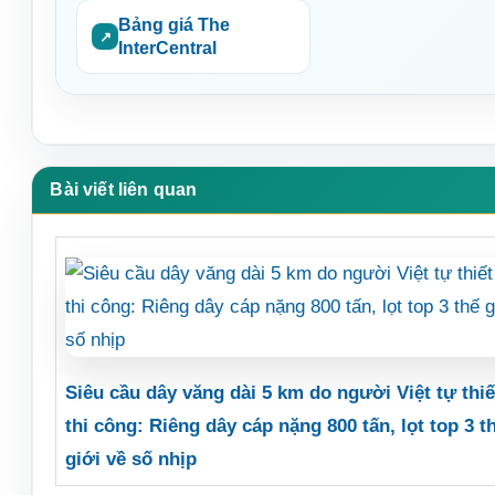
Bảng giá The
InterCentral
Bài viết liên quan
Siêu cầu dây văng dài 5 km do người Việt tự thiế
thi công: Riêng dây cáp nặng 800 tấn, lọt top 3 t
giới về số nhịp