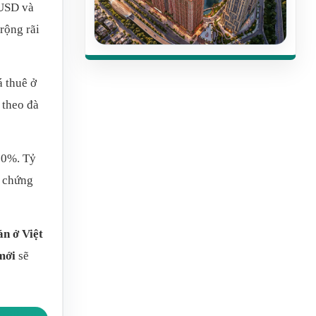
 USD và
rộng rãi
á thuê ở
 theo đà
 80%. Tỷ
g chứng
n ở Việt
mới
sẽ