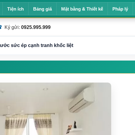
Tiện ích
Bảng giá
Mặt bằng & Thiết kế
Pháp lý
☎
Ký gửi:
0925.995.999
rước sức ép cạnh tranh khốc liệt