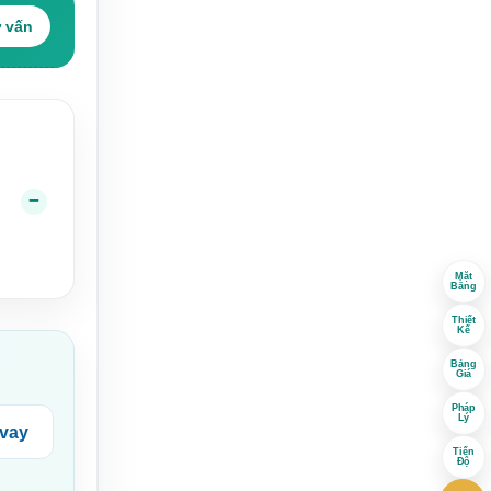
ư vấn
Mặt
Bằng
Thiết
Kế
Bảng
Giá
Pháp
Lý
 vay
Tiến
Độ