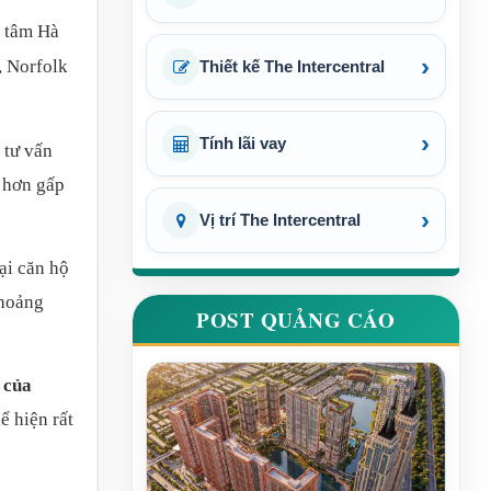
g tâm Hà
›
, Norfolk
Thiết kế The Intercentral
›
Tính lãi vay
 tư vấn
o hơn gấp
›
Vị trí The Intercentral
ại căn hộ
khoảng
POST QUẢNG CÁO
 của
ể hiện rất