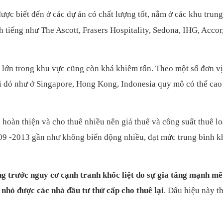
ược biết đến ở các dự án có chất lượng tốt, nằm ở các khu trun
h tiếng như The Ascott, Frasers Hospitality, Sedona, IHG, Accor
 lớn trong khu vực cũng còn khá khiêm tốn. Theo một số đơn vị
hi đó như ở Singapore, Hong Kong, Indonesia quy mô có thể ca
oàn thiện và cho thuê nhiều nên giá thuê và công suất thuê lo
009 -2013 gần như không biến động nhiều, đạt mức trung bình 
ng trước nguy cơ cạnh tranh khốc liệt do sự gia tăng mạnh mẽ
nhỏ được các nhà đầu tư thứ cấp cho thuê lại
. Dấu hiệu này th