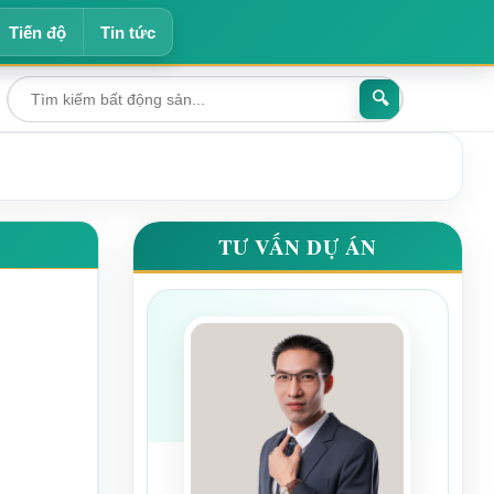
Tiến độ
Tin tức
🔍
TƯ VẤN DỰ ÁN