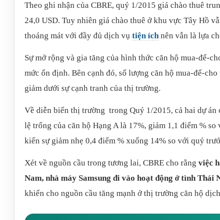
Theo ghi nhận của CBRE, quý 1/2015 giá chào thuê trung
24,0 USD. Tuy nhiên giá chào thuê ở khu vực Tây Hồ vẫ
thoáng mát với đầy đủ dịch vụ
tiện ích
nên vẫn là lựa c
Sự mở rộng và gia tăng của hình thức căn hộ mua-để-cho
mức ổn định. Bên cạnh đó, số lượng căn hộ mua-để-cho th
giảm dưới sự cạnh tranh của thị trường.
Về diễn biến thị trường trong Quý 1/2015, cả hai dự án
lệ trống của căn hộ Hạng A là 17%, giảm 1,1 điểm % so 
kiến sự giảm nhẹ 0,4 điểm % xuống 14% so với quý trướ
Xét về nguồn cầu trong tương lai, CBRE cho rằng
việc 
Nam, nhà máy Samsung đi vào hoạt động ở tình Thái 
khiến cho nguồn cầu tăng mạnh ở thị trường căn hộ dịch