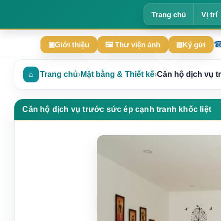
Trang chủ
Vị trí
Giới thiệu
🖼 Thư viện ảnh
Ký gửi
▣
▤
⌂
Trang chủ
›
Mặt bằng & Thiết kế
›
Căn hộ dịch vụ t
Căn hộ dịch vụ trước sức ép cạnh tranh khốc liệt