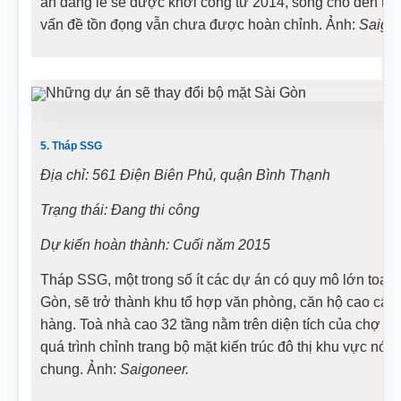
án đáng lẽ sẽ được khởi công từ 2014, song cho đến thời
vấn đề tồn đọng vẫn chưa được hoàn chỉnh. Ảnh:
Saigon
5. Tháp SSG
Địa chỉ: 561 Điện Biên Phủ, quận Bình Thạnh
Trạng thái: Đang thi công
Dự kiến hoàn thành: Cuối năm 2015
Tháp SSG, một trong số ít các dự án có quy mô lớn toạ 
Gòn, sẽ trở thành khu tổ hợp văn phòng, căn hộ cao cấp, 
hàng. Toà nhà cao 32 tầng nằm trên diện tích của chợ 
quá trình chỉnh trang bộ mặt kiến trúc đô thị khu vực nói 
chung. Ảnh:
Saigoneer.