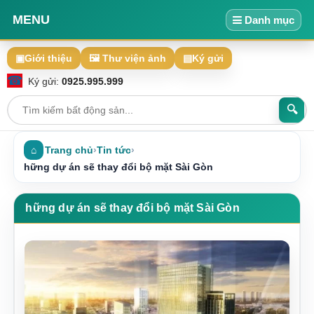
MENU
Danh mục
▣
Giới thiệu
🖼 Thư viện ảnh
▤
Ký gửi
☎
Ký gửi:
0925.995.999
🔍
⌂
Trang chủ
›
Tin tức
›
hững dự án sẽ thay đổi bộ mặt Sài Gòn
hững dự án sẽ thay đổi bộ mặt Sài Gòn