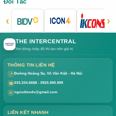
Đối Tác
‹
›
THE INTERCENTRAL
Nơi dòng chảy đô thị tạo nên giá trị
THÔNG TIN LIÊN HỆ
Đường Hoàng Sa, Võ Văn Kiệt - Hà Nội
📍
033.334.6688 - 0925.995.999
☎
ngocdiendv@gmail.com
✉
LIÊN KẾT NHANH